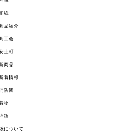
内職
和紙
商品紹介
商工会
安土町
新商品
新着情報
消防団
着物
禅語
紙について