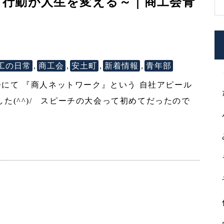
と行動が人生を変える～｜商工会青
工の日常
,
商工会
,
安土町
,
新着情報
,
青年部
にて 『商人ネットワーク』という 自社アピール
た(^^)/ スピーチの大会って初めてだったので