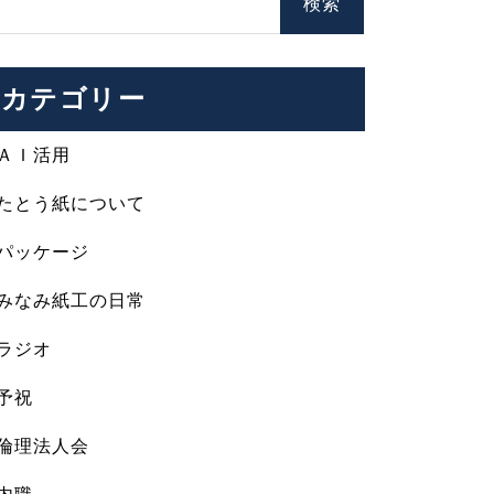
カテゴリー
ＡＩ活用
たとう紙について
パッケージ
みなみ紙工の日常
ラジオ
予祝
倫理法人会