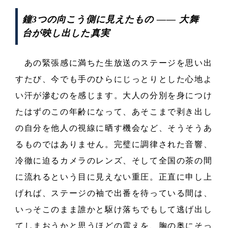
鐘3つの向こう側に見えたもの ―― 大舞
台が映し出した真実
あの緊張感に満ちた生放送のステージを思い出
すたび、今でも手のひらにじっとりとした心地よ
い汗が滲むのを感じます。大人の分別を身につけ
たはずのこの年齢になって、あそこまで剥き出し
の自分を他人の視線に晒す機会など、そうそうあ
るものではありません。完璧に調律された音響、
冷徹に迫るカメラのレンズ、そして全国の茶の間
に流れるという目に見えない重圧。正直に申し上
げれば、ステージの袖で出番を待っている間は、
いっそこのまま誰かと駆け落ちでもして逃げ出し
てしまおうかと思うほどの震えを、胸の奥にそっ