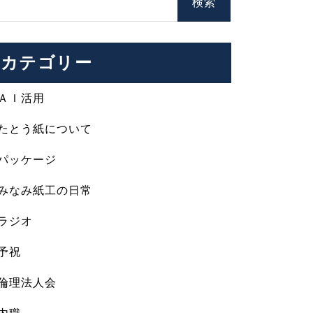
カテゴリー
ＡＩ活用
たとう紙について
パッケージ
みなみ紙工の日常
ラジオ
予祝
倫理法人会