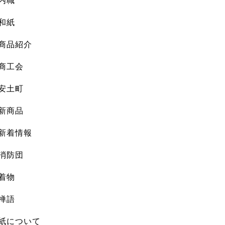
内職
和紙
商品紹介
商工会
安土町
新商品
新着情報
消防団
着物
禅語
紙について